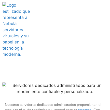
Servidores
SERVIDORES EN LA NUBE PARA EMPRESAS
Dedicados
Administrados
Nuestros servidores dedicados administrados proporcionan el
más alto nivel de rendimiento y control para tu
empresa
. Con